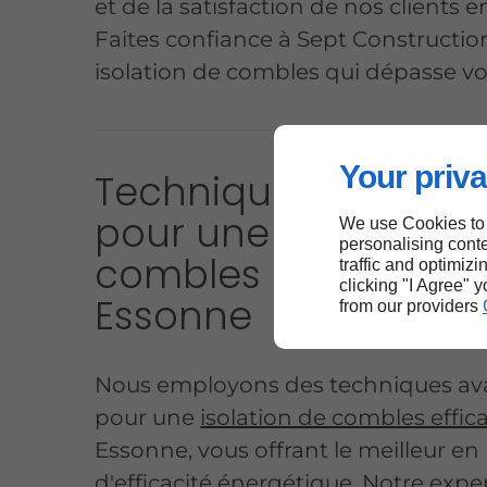
et de la satisfaction de nos clients 
Faites confiance à Sept Constructi
isolation de combles qui dépasse vo
Your priva
Techniques avancé
pour une isolation d
We use Cookies to
personalising conte
combles efficace en
traffic and optimizi
clicking "I Agree" 
Essonne
from our providers
Nous employons des techniques av
pour une
isolation de combles effic
Essonne, vous offrant le meilleur en
d'efficacité énergétique. Notre expe