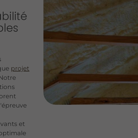
ilité
bles
s
aque
projet
Notre
tions
iorent
 l'épreuve
vants et
 optimale