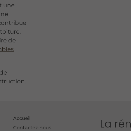
t une
Une
 contribue
toiture.
ire de
mbles
 de
truction.
Accueil
La ré
Contactez-nous