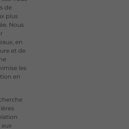
s de
ux plus
ée. Nous
r
eaux, en
ture et de
une
imise les
tion en
cherche
ières
olation
 aux