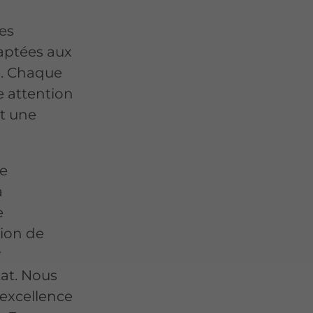
es
daptées aux
e. Chaque
e attention
nt une
re
à
e
tion de
r
tat. Nous
'excellence