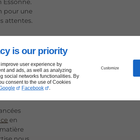
en Essonne.
on pour une
s attentes.
cy is our priority
es
e
 improve user experience by
Customize
nt and ads, as well as analyzing
ng social networks functionalities. By
you consent to the use of Cookies
Google
Facebook
.
ancées
ace
en
 matière
rtise nous