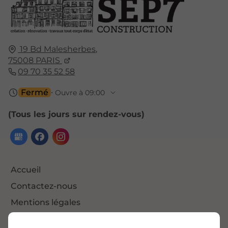
19 Bd Malesherbes
,
75008
PARIS
09 70 35 52 58
Fermé
⋅ Ouvre à 09:00
(Tous les jours sur rendez-vous)
Accueil
Contactez-nous
Mentions légales
Plan du site