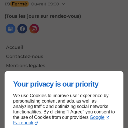
Fermé
⋅ Ouvre à 09:00
(Tous les jours sur rendez-vous)
Accueil
Contactez-nous
Mentions légales
Plan du site
Your privacy is our priority
We use Cookies to improve user experience by
Haut de page
personalising content and ads, as well as
analyzing traffic and optimizing social networks
functionalities. By clicking "I Agree" you consent to
the use of Cookies from our providers
Google
Facebook
.